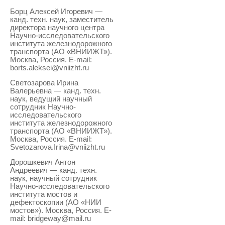
Борц Алексей Игоревич —
канд. техн. наук, заместитель
директора научного центра
Научно-исследовательского
института железнодорожного
транспорта (АО «ВНИИЖТ»).
Москва, Россия. E-mail:
borts.aleksei@vniizht.ru
Светозарова Ирина
Валерьевна — канд. техн.
наук, ведущий научный
сотрудник Научно-
исследовательского
института железнодорожного
транспорта (АО «ВНИИЖТ»).
Москва, Россия. E-mail:
Svetozarova.Irina@vniizht.ru
Дорошкевич Антон
Андреевич — канд. техн.
наук, научный сотрудник
Научно-исследовательского
института мостов и
дефектоскопии (АО «НИИ
мостов»). Москва, Россия. E-
mail: bridgeway@mail.ru