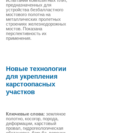
испытаний композитных плит,
предназначенных для
устройства безбалластного
мостового полотна на
металлических пролетных
строениях железнодорожных
мостов. Показана
перспективность их
применения.
Новые технологии
для укрепления
карстоопасных
участков
Ключевые слова:
земляное
полотно, косогор, порода,
деформации, карстовый
провал, гидрогеологическая
обстановка, борьба, воронки,