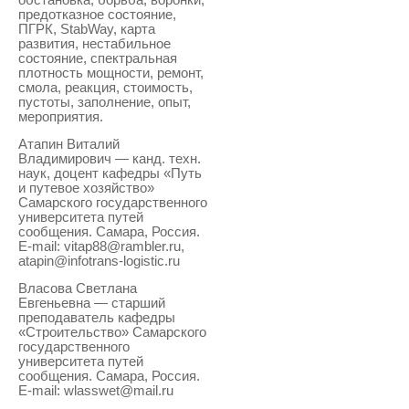
предотказное состояние,
ПГРК, StabWay, карта
развития, нестабильное
состояние, спектральная
плотность мощности, ремонт,
смола, реакция, стоимость,
пустоты, заполнение, опыт,
мероприятия.
Атапин Виталий
Владимирович — канд. техн.
наук, доцент кафедры «Путь
и путевое хозяйство»
Самарского государственного
университета путей
сообщения. Самара, Россия.
E-mail: vitap88@rambler.ru,
atapin@infotrans-logistic.ru
Власова Светлана
Евгеньевна — старший
преподаватель кафедры
«Строительство» Самарского
государственного
университета путей
сообщения. Самара, Россия.
E-mail: wlasswet@mail.ru