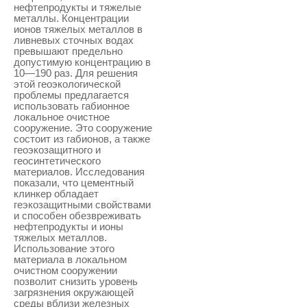
нефтепродукты и тяжелые
металлы. Концентрации
ионов тяжелых металлов в
ливневых сточных водах
превышают предельно
допустимую концентрацию в
10—190 раз. Для решения
этой геоэкологической
проблемы предлагается
использовать габионное
локальное очистное
сооружение. Это сооружение
состоит из габионов, а также
геоэкозащитного и
геосинтетического
материалов. Исследования
показали, что цементный
клинкер обладает
геэкозащитными свойствами
и способен обезвреживать
нефтепродукты и ионы
тяжелых металлов.
Использование этого
материала в локальном
очистном сооружении
позволит снизить уровень
загрязнения окружающей
среды вблизи железных