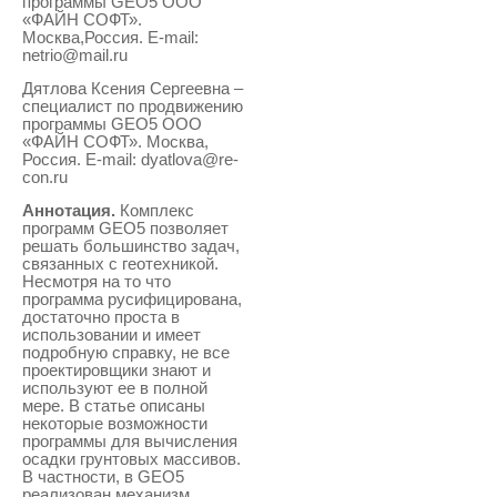
программы GEO5 ООО
«ФАЙН СОФТ».
Москва,Россия. E-mail:
netrio@mail.ru
Дятлова Ксения Сергеевна –
специалист по продвижению
программы GEO5 ООО
«ФАЙН СОФТ». Москва,
Россия. E-mail: dyatlova@re-
con.ru
Аннотация.
Комплекс
программ GEO5 позволяет
решать большинство задач,
связанных с геотехникой.
Несмотря на то что
программа русифицирована,
достаточно проста в
использовании и имеет
подробную справку, не все
проектировщики знают и
используют ее в полной
мере. В статье описаны
некоторые возможности
программы для вычисления
осадки грунтовых массивов.
В частности, в GEO5
реализован механизм