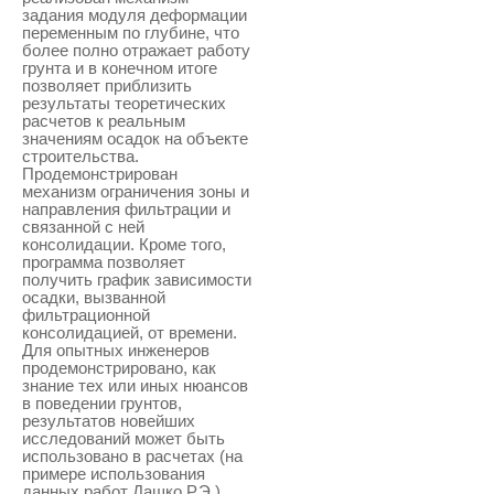
задания модуля деформации
переменным по глубине, что
более полно отражает работу
грунта и в конечном итоге
позволяет приблизить
результаты теоретических
расчетов к реальным
значениям осадок на объекте
строительства.
Продемонстрирован
механизм ограничения зоны и
направления фильтрации и
связанной с ней
консолидации. Кроме того,
программа позволяет
получить график зависимости
осадки, вызванной
фильтрационной
консолидацией, от времени.
Для опытных инженеров
продемонстрировано, как
знание тех или иных нюансов
в поведении грунтов,
результатов новейших
исследований может быть
использовано в расчетах (на
примере использования
данных работ Дашко Р.Э.).