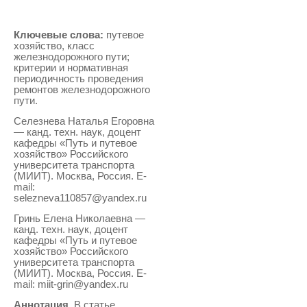
Ключевые слова:
путевое
хозяйство, класс
железнодорожного пути;
критерии и нормативная
периодичность проведения
ремонтов железнодорожного
пути.
Селезнева Наталья Егоровна
— канд. техн. наук, доцент
кафедры «Путь и путевое
хозяйство» Российского
университета транспорта
(МИИТ). Москва, Россия. E-
mail:
selezneva110857@yandex.ru
Гринь Елена Николаевна —
канд. техн. наук, доцент
кафедры «Путь и путевое
хозяйство» Российского
университета транспорта
(МИИТ). Москва, Россия. E-
mail: miit-grin@yandex.ru
Аннотация.
В статье