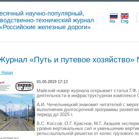
есячный научно-популярный,
водственно-технический журнал
«Российские железные дороги»
Журнал «Путь и путевое хозяйство» №
« Назад
01.05.2019 17:13
Майский номер журнала открывает статья Г.Ф.
деятельности в инфраструктурном комплексе
А.И. Чечельницкий знакомит читателей с мер
выполнения долгосрочной программы развития
период до 2025 г.
В.С. Коссов, О.Г. Краснов, М.Г. Акашев эксп
уровня вертикальных сил и уменьшение верт
рельсошпальной решетки от колес грузового п
выплеску.