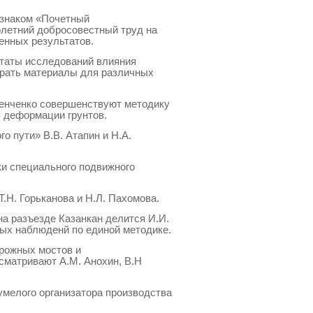
. знаком «Почетный
летний добросовестный труд на
енных результатов.
ьтаты исследований влияния
брать материалы для различных
ренченко совершенствуют методику
 деформации грунтов.
о пути» В.В. Атапин и Н.А.
ки специального подвижного
.Н. Горьканова и Н.Л. Пахомова.
а разъезде Казанкан делится И.И.
ых наблюденй по единой методике.
рожных мостов и
матривают А.М. Анохин, В.Н
умелого организатора производства