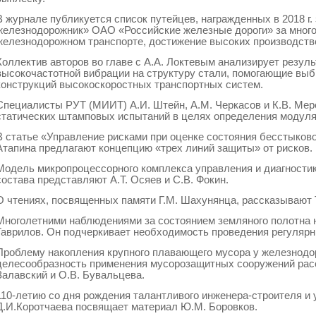
В журнале публикуется список путейцев, награжденных в 2018 г
железнодорожник» ОАО «Российские железные дороги» за много
железнодорожном транспорте, достижение высоких производств
Коллектив авторов во главе с А.А. Локтевым анализирует резул
высокочастотной вибрации на структуру стали, помогающие вы
конструкций высокоскоростных транспортных систем.
Специалисты РУТ (МИИТ) А.И. Штейн, А.М. Черкасов и К.В. Ме
статических штамповых испытаний в целях определения модуля
В статье «Управление рисками при оценке состояния бесстыковог
Атапина предлагают концепцию «трех линий защиты» от рисков.
Модель микропроцессорного комплекса управления и диагности
состава представляют А.Т. Осяев и С.В. Фокин.
О чтениях, посвященных памяти Г.М. Шахунянца, рассказывают Т
Многолетними наблюдениями за состоянием земляного полотна н
Гаврилов. Он подчеркивает необходимость проведения регулярн
Проблему накопления крупного плавающего мусора у железнодо
целесообразность применения мусорозащитных сооружений расс
Залавский и О.В. Бувальцева.
110-летию со дня рождения талантливого инженера-строителя и 
Д.И.Коротчаева посвящает материал Ю.М. Боровков.