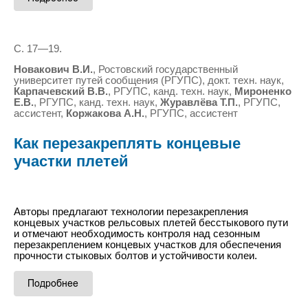
С. 17—19.
Новакович В.И.
, Ростовский государственный
университет путей сообщения (РГУПС), докт. техн. наук,
Карпачевский В.В.
, РГУПС, канд. техн. наук,
Мироненко
Е.В.
, РГУПС, канд. техн. наук,
Журавлёва Т.П.
, РГУПС,
ассистент,
Коржакова А.Н.
, РГУПС, ассистент
Как перезакреплять концевые
участки плетей
Авторы предлагают технологии перезакрепления
концевых участков рельсовых плетей бесстыкового пути
и отмечают необходимость контроля над сезонным
перезакреплением концевых участков для обеспечения
прочности стыковых болтов и устойчивости колеи.