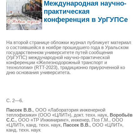
Международная научно-
практическая
конференция в УрГУПСе
На второй странице обложки журнал публикует материал
о состоявшейся в ноябре прошедшего года в Уральском
государственном университете путей сообщения
(УрГУПС) международной научно-практической
конференции «Железнодорожный транспорт и
технологии» (RTT-2023), традиционно приуроченной ко
дню основания университета.
С. 2—6.
Пассек В.В.
, ООО «Лаборатория инженерной
теплофизики» (ООО «ЦЛИТ»), докт. техн. наук,
Воробьёв
С.С.
, ООО «ТР Инжиниринг», инженер, Поз Г.М., ООО
«ЦЛИТ», канд. техн. наук,
Пассек В.В.
, ООО «ЦЛИТ»,
канд. техн. наук