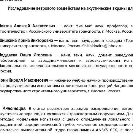
Исследование ветрового воздействия на акустические экраны д
Локтев Алексей Алексеевич
— докт. физ.-мат. наук, профессор, 
строительство» Российского университета транспорта, г. Москва, Росси
Шишкина Ирина Викторовна
— канд. техн. наук, доцент кафедры «Тра
университета транспорта, г. Москва, Россия. Shishkinaira@inbox.ru
Поддаева Ольга Игоревна
— канд. техн. наук, доцент, заведующ
лабораторией по аэродинамическим и аэроакустическим испы
Национального исследовательского московского государственного ст
Россия.
Соин Кирилл Максимович
— инженер учебно-научно-производственн
и аэроакустическим испытаниям строительных конструкций Националь
государственного строительного университета, г. Москва, Россия.
Аннотация.
В статье рассмотрен характер распределения ветро
акустических экранов, относящихся к транспортным сооружениям. Дл
методы: модельные испытания с целью определения локального 
градиентной аэродинамической трубе; численное моделирование
комплексе вычислительной гидро-газодинамики ANSYS CFX, с по