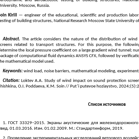
aerodynamic and aeroacoustic testing of building structures, Nation
University. Moscow, Russia.
oin Kirill
— engineer of the educational, scientific and production labo
esting of building structures, National Research Moscow State University of
Abstract.
The article considers the nature of the distribution of wind 
screens related to transport structures. For this purpose, the follo
etermine the local pressure coefficient on a large gradient wind tunnel; nu
package of computational fluid dynamics ANSYS CFX, followed by verificati
the mathematical model used.
Keywords:
wind load, noise barriers, mathematical modeling, experiment
Citation:
Loktev А.А. Study of wind impact on sound protection screens 
Shishkina, O.I. Poddaeva, K.M. Soin // Put’i putevoe hoziaystvo, 2024;(5):2
Список источников
1. ГОСТ 33329–2015. Экраны акустические для железнодорожного 
Введ. 01.03.2016. Изм. 01.02.2009. М.: Стандартинформ, 2019.
2. Проведение экспериментальных исследований ветрового воздей