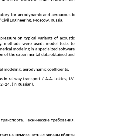
al Research Moscow State Construction
ratory for aerodynamic and aeroacoustic
 Civil Engineering. Moscow, Russia.
pressure on typical variants of acoustic
wing methods were used: model tests to
merical modeling in a specialized software
on of the experimental data obtained and
al modeling, aerodynamic coefficients.
in railway transport / A.A. Loktev, I.V.
2–24. (in Russian).
транспорта. Технические требования.
ствия на шумозащитные экраны вблизи