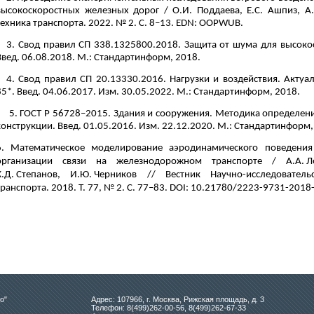
высокоскоростных железных дорог / О.И. Поддаева, Е.С. Ашпиз, А.
техника транспорта. 2022. № 2. С. 8–13. EDN: OOPWUB.
3. Свод правил СП 338.1325800.2018. Защита от шума для высок
Введ. 06.08.2018. М.: Стандартинформ, 2018.
4. Свод правил СП 20.13330.2016. Нагрузки и воздействия. Актуа
85*. Введ. 04.06.2017. Изм. 30.05.2022. М.: Стандартинформ, 2018.
5. ГОСТ Р 56728–2015. Здания и сооружения. Методика определен
конструкции. Введ. 01.05.2016. Изм. 22.12.2020. М.: Стандартинформ,
6. Математическое моделирование аэродинамического поведения
организации связи на железнодорожном транспорте / А.А. Локт
К.Д. Степанов, И.Ю. Черников // Вестник Научно-исследовател
транспорта. 2018. Т. 77, № 2. С. 77–83. DOI: 10.21780/2223-9731-201
о"
Адрес: 107966, г. Москва, Рижская площадь, д. 3
Телефон: 8(499)262-00-56, 8(499)262-67-33