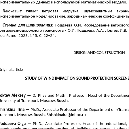
экспериментальных данных и используемой математической модели.
Ключевые слова:
ветровая нагрузка, шумозащитные экраны
экспериментальное моделирование, аэродинамические коэффициент
Ссылка для цитирования:
Поддаева О.И. Исследование ветрового
для железнодорожного транспорта / О.И. Поддаева, А.А. Локтев, И.В.
хозяйство. 2023. № 5. С. 22–24.
DESIGN AND CONSTRUCTION
riginal article
STUDY OF WIND IMPACT ON SOUND PROTECTION SCREENS
Loktev Aleksey
— D. Phys and Math., Professo., Head of the Departmen
University of Transport. Moscow, Russia.
Shishkina Irina
— Ph.D., Associate Professor of the Department of «Transp
Transport. Moscow, Russia. Shishkinaira@inbox.ru
Poddaeva Olga
— Ph.D., Associate Professor, Head of the educational, s