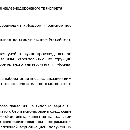
ля железнодорожного транспорта
заведующий кафедрой «Транспортное
я.
нспортное строительство» Российского
ая учебно-научно-производственной
таниям строительных конструкций
роительного университета, г. Москва,
ой лаборатории по аэродинамическим
ного исследовательского московского
вого давления на типовые варианты
я этого были использованы следующие
коэффициента давления на большой
 в специализированном программном
следующей верификацией полученных